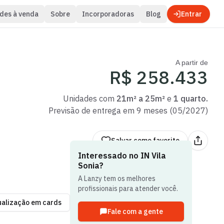
des à venda
Sobre
Incorporadoras
Blog
Entrar
A partir de
R$ 258.433
Unidades com
21m² a 25m²
e
1 quarto
.
Previsão de entrega em
9
meses (
05
/
2027
)
Salvar
como favorito
Interessado no
IN Vila
Sonia
?
A Lanzy tem os melhores
profissionais para atender você.
ualização em cards
Fale com a gente