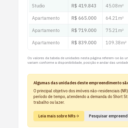
Studio
R$ 419.843
45.08
m²
Apartamento
R$ 665.000
64.21
m²
Apartamento
R$ 719.000
75.21
m²
Apartamento
R$ 839.000
109.38
m²
Os valores da tabela de unidades nesta página referem-se às un
variam conforme a disponibilidade, posição e andar das unidade
Algumas das unidades deste empreendimento são
O principal objetivo dos imóveis não-residenciais (N
período de tempo, atendendo a demanda do Short Sta
trabalho ou lazer.
Leia mais sobre NRs
Pesquisar empreend