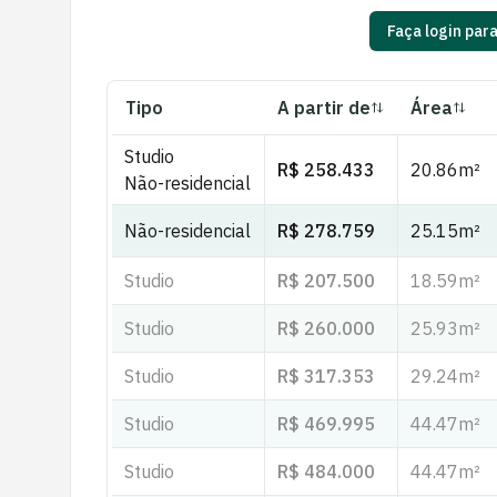
Faça login par
Tipo
A partir de
Área
Studio
R$ 258.433
20.86
m²
Não-residencial
Não-residencial
R$ 278.759
25.15
m²
Studio
R$ 207.500
18.59
m²
Studio
R$ 260.000
25.93
m²
Studio
R$ 317.353
29.24
m²
Studio
R$ 469.995
44.47
m²
Studio
R$ 484.000
44.47
m²