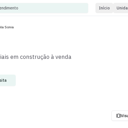
eendimento
Início
Unida
ila Sonia
iais
em construção
à venda
sita
Vis