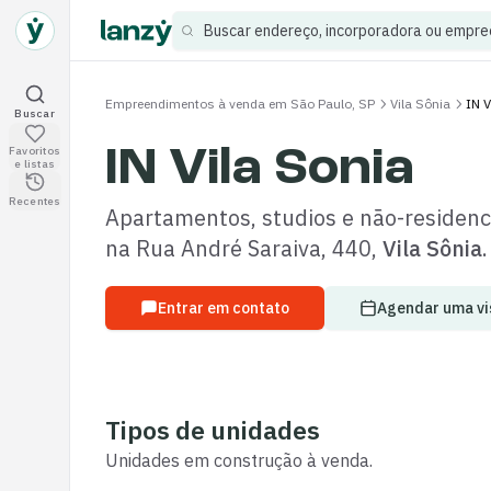
Buscar endereço, incorporadora ou empr
Empreendimentos à venda em São Paulo, SP
Vila Sônia
IN V
Buscar empreendimentos
Buscar
IN Vila Sonia
Favoritos
Empreendimentos salvos
e listas
Visitados recentemente
Recentes
Apartamentos, studios e não-residenc
na
Rua André Saraiva
,
440
,
Vila Sônia
.
Entrar em contato
Agendar uma vi
Tipos de unidades
Unidades
em construção
à venda.