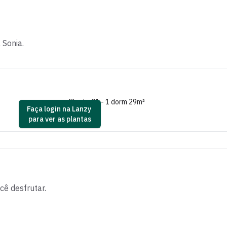
a Sonia
.
Planta 01 - 1 dorm 29m²
Faça login na Lanzy
para ver as plantas
ê desfrutar.