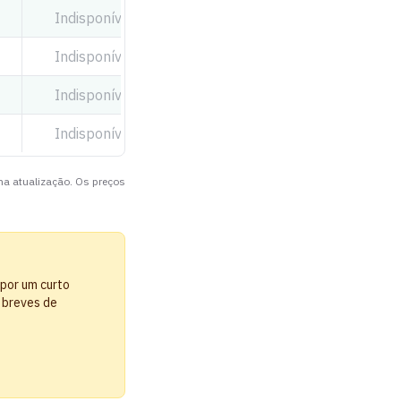
Indisponível
Indisponível
Indisponível
Indisponível
ima atualização. Os preços
 por um curto
 breves de