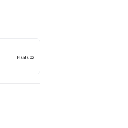
Planta 02 - 2 dorm 44m²
Pl