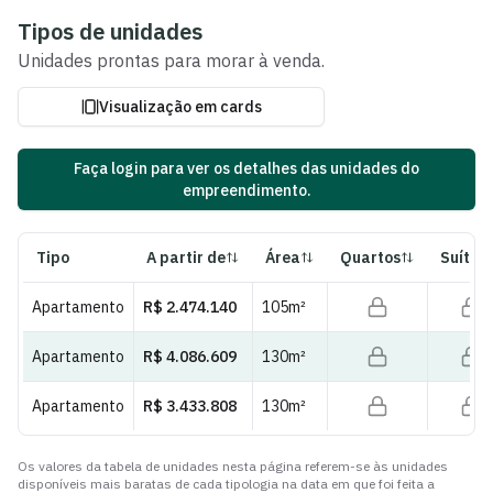
Ver fotos e plantas
Tipos de unidades
Unidades
prontas para morar
à venda.
Visualização em cards
Faça login para ver os detalhes das unidades do
empreendimento.
Tipo
A partir de
Área
Quartos
Suítes
Apartamento
R$ 2.474.140
105
m²
Apartamento
R$ 4.086.609
130
m²
Apartamento
R$ 3.433.808
130
m²
Os valores da tabela de unidades nesta página referem-se às unidades
disponíveis mais baratas de cada tipologia na data em que foi feita a