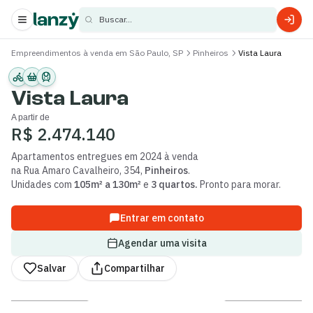
Buscar...
Empreendimentos à venda em São Paulo, SP
Pinheiros
Vista Laura
s
s
Vista Laura
A partir de
R$ 2.474.140
Apartamentos
entregues
em 2024
à venda
na
Rua Amaro Cavalheiro
,
354
,
Pinheiros
.
Unidades com
105m² a 130m²
e
3 quartos
.
Pronto para morar.
Entrar em contato
Agendar uma visita
Salvar
Compartilhar