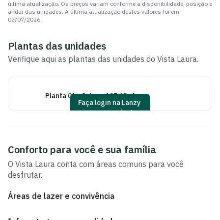
última atualização. Os preços variam conforme a disponibilidade, posição e
andar das unidades. A última atualização destes valores foi em
02/07/2026
.
Plantas das unidades
Verifique aqui as plantas das unidades do
Vista Laura
.
Planta 01 - 3 dorm 105 63m²
Plan
Faça login na Lanzy
para ver as plantas
Conforto para você e sua família
O
Vista Laura
conta com áreas comuns para você
desfrutar.
Áreas de lazer e convivência