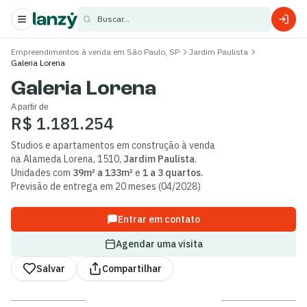
Buscar...
Empreendimentos à venda em São Paulo, SP
Jardim Paulista
Galeria Lorena
s
Galeria Lorena
s
A partir de
R$ 1.181.254
Studios e apartamentos
em construção
à venda
na
Alameda Lorena
,
1510
,
Jardim Paulista
.
Unidades com
39m² a 133m²
e
1 a 3 quartos
.
Previsão de entrega em
20
meses (
04
/
2028
)
Entrar em contato
Agendar uma visita
Salvar
Compartilhar