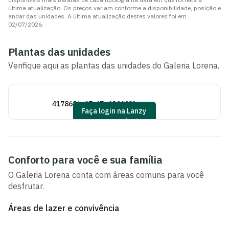
última atualização. Os preços variam conforme a disponibilidade, posição e
andar das unidades. A última atualização destes valores foi em
02/07/2026
.
Plantas das unidades
Verifique aqui as plantas das unidades do
Galeria Lorena
.
417868/_67cf7a624640f
41
Faça login na Lanzy
para ver as plantas
Conforto para você e sua família
O
Galeria Lorena
conta com áreas comuns para você
desfrutar.
Áreas de lazer e convivência