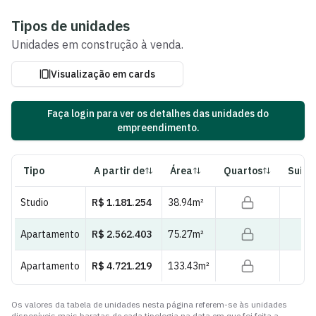
Ver fotos e plantas
Tipos de unidades
Unidades
em construção
à venda.
Visualização em cards
Faça login para ver os detalhes das unidades do
empreendimento.
Tipo
A partir de
Área
Quartos
Suíte
Studio
R$ 1.181.254
38.94
m²
Apartamento
R$ 2.562.403
75.27
m²
Apartamento
R$ 4.721.219
133.43
m²
Os valores da tabela de unidades nesta página referem-se às unidades
disponíveis mais baratas de cada tipologia na data em que foi feita a