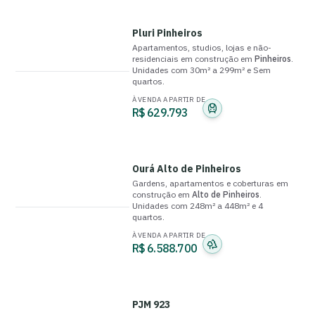
Pluri Pinheiros
Apartamentos, studios, lojas e não-
residenciais
em construção
em
Pinheiros
.
Unidades com
30m² a 299m²
e
Sem
quartos
.
À VENDA A PARTIR DE
R$ 629.793
Ourá Alto de Pinheiros
Gardens, apartamentos e coberturas
em
construção
em
Alto de Pinheiros
.
Unidades com
248m² a 448m²
e
4
quartos
.
À VENDA A PARTIR DE
R$ 6.588.700
PJM 923