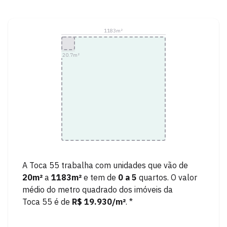
1183
m²
20.7
m²
A
Toca 55
trabalha com unidades que vão de
20
m²
a
1183
m²
e tem de
0
a
5
quartos.
O valor
médio do metro quadrado dos imóveis da
Toca 55
é de
R$ 19.930
/m²
. *