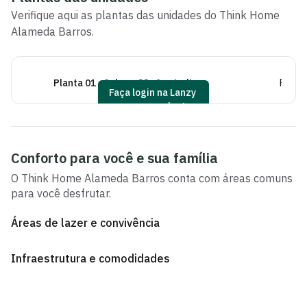
Verifique aqui as plantas das unidades do
Think Home
Alameda Barros
.
Planta 01 - 1 dorm 23m² - studio
Planta
Faça login na Lanzy
para ver as plantas
Conforto para você e sua família
O
Think Home Alameda Barros
conta com áreas comuns
para você desfrutar.
Áreas de lazer e convivência
Infraestrutura e comodidades