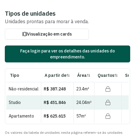
Ver fotos e plantas
Tipos de unidades
Unidades
prontas para morar
à venda.
Visualização em cards
Faça login para ver os detalhes das unidades do
empreendimento.
Tipo
A partir de
Área
Quartos
Suít
Não-residencial
R$ 387.248
23.4
m²
Studio
R$ 451.846
24.04
m²
Apartamento
R$ 625.615
57
m²
Os valores da tabela de unidades nesta página referem-se às unidades