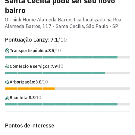
Santa Cecília
pode ser seu novo
bairro
O
Think Home Alameda Barros
fica localizado na
Rua
Alameda Barros
,
117
-
Santa Cecília
, São Paulo - SP
Pontuação Lanzy:
7.1
/10
Transporte público:
8.5
/10
Comércio e serviços:
7.9
/10
Arborização:
3.8
/10
Bicicleta:
8.3
/10
Pontos de interesse