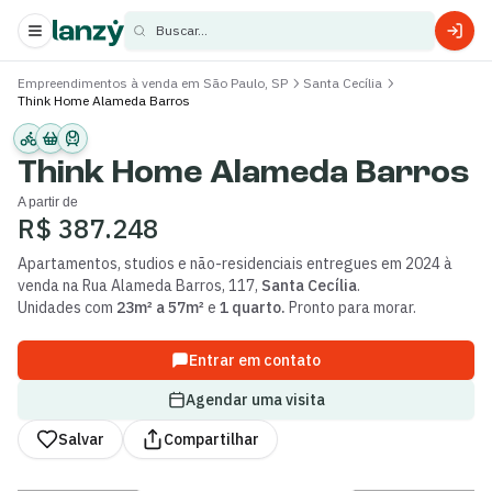
Buscar...
Empreendimentos à venda em São Paulo, SP
Santa Cecília
Think Home Alameda Barros
s
s
Think Home Alameda Barros
A partir de
R$ 387.248
Apartamentos, studios e não-residenciais
entregues
em 2024
à
venda
na
Rua Alameda Barros
,
117
,
Santa Cecília
.
Unidades com
23m² a 57m²
e
1 quarto
.
Pronto para morar.
Entrar em contato
Agendar uma visita
Salvar
Compartilhar