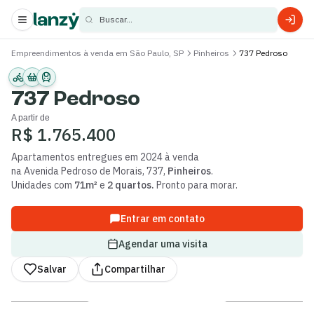
Buscar...
Empreendimentos à venda em São Paulo, SP
Pinheiros
737 Pedroso
s
s
737 Pedroso
A partir de
R$ 1.765.400
Apartamentos
entregues
em 2024
à venda
na
Avenida Pedroso de Morais
,
737
,
Pinheiros
.
Unidades com
71m²
e
2 quartos
.
Pronto para morar.
Entrar em contato
Agendar uma visita
Salvar
Compartilhar