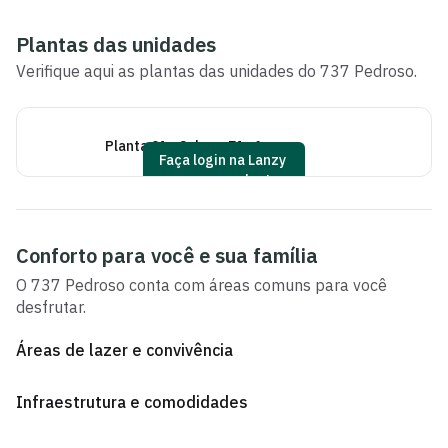
Plantas das unidades
Verifique aqui as plantas das unidades do
737 Pedroso
.
Planta 01 - 2 dorm 71m²
Pl
Faça login na Lanzy
para ver as plantas
Conforto para você e sua família
O
737 Pedroso
conta com áreas comuns para você
desfrutar.
Áreas de lazer e convivência
Infraestrutura e comodidades