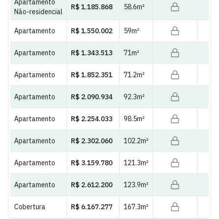
Apartamento
R$ 1.185.868
58.6
m²
Não-residencial
Apartamento
R$ 1.550.002
59
m²
Apartamento
R$ 1.343.513
71
m²
Apartamento
R$ 1.852.351
71.2
m²
Apartamento
R$ 2.090.934
92.3
m²
Apartamento
R$ 2.254.033
98.5
m²
Apartamento
R$ 2.302.060
102.2
m²
Apartamento
R$ 3.159.780
121.3
m²
Apartamento
R$ 2.612.200
123.9
m²
Cobertura
R$ 6.167.277
167.3
m²