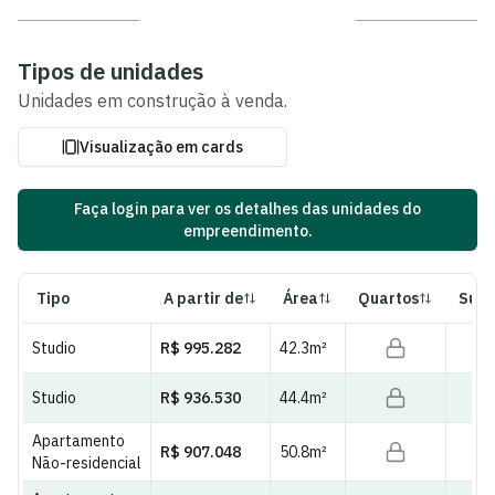
Ver fotos e plantas
Tipos de unidades
Unidades
em construção
à venda.
Visualização em cards
Faça login para ver os detalhes das unidades do
empreendimento.
Tipo
A partir de
Área
Quartos
Suít
Studio
R$ 995.282
42.3
m²
Studio
R$ 936.530
44.4
m²
Apartamento
R$ 907.048
50.8
m²
Não-residencial