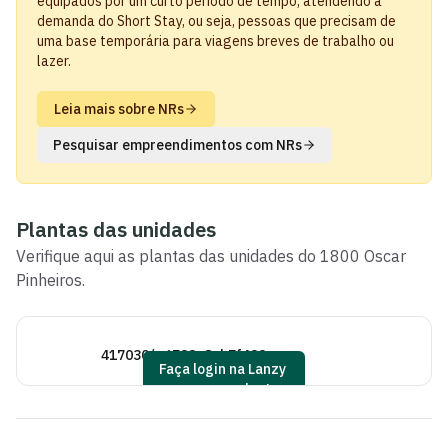
equipados por um curto período de tempo, atendendo a
demanda do Short Stay, ou seja, pessoas que precisam de
uma base temporária para viagens breves de trabalho ou
lazer.
Leia mais sobre NRs
Pesquisar empreendimentos com NRs
Plantas das unidades
Verifique aqui as plantas das unidades do
1800 Oscar
Pinheiros
.
417030/_6733e8cb7f439
41
Faça login na Lanzy
para ver as plantas