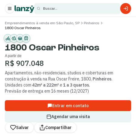
Buscar...
Empreendimentos à venda em São Paulo, SP
Pinheiros
1800 Oscar Pinheiros
s
s
1800 Oscar Pinheiros
A partir de
R$ 907.048
Apartamentos, não-residenciais, studios e coberturas
em
construção
à venda
na
Rua Oscar Freire
,
1800
,
Pinheiros
.
Unidades com
42m² a 222m²
e
1 a 3 quartos
.
Previsão de entrega em
16
meses (
12
/
2027
)
Entrar em contato
Agendar uma visita
Salvar
Compartilhar