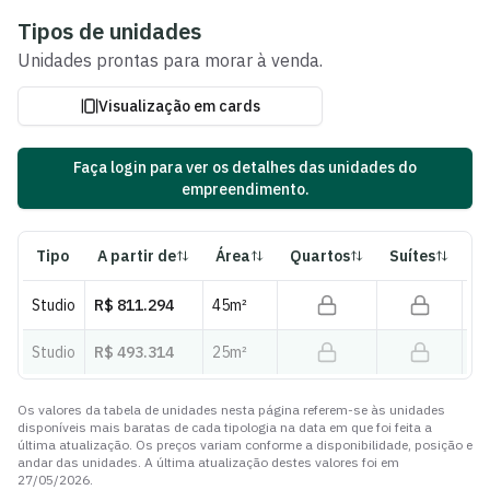
Ver fotos e plantas
Tipos de unidades
Unidades
prontas para morar
à venda.
Visualização em cards
Faça login para ver os detalhes das unidades do
empreendimento.
Tipo
A partir de
Área
Quartos
Suítes
B
Studio
R$ 811.294
45
m²
Studio
R$ 493.314
25
m²
Os valores da tabela de unidades nesta página referem-se às unidades
disponíveis mais baratas de cada tipologia na data em que foi feita a
última atualização. Os preços variam conforme a disponibilidade, posição e
andar das unidades. A última atualização destes valores foi em
27/05/2026
.