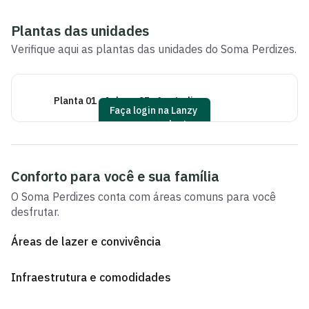
Plantas das unidades
Verifique aqui as plantas das unidades do
Soma Perdizes
.
Planta 01 - 1 dorm 25m² - studio
Pl
Faça login na Lanzy
para ver as plantas
Conforto para você e sua família
O
Soma Perdizes
conta com áreas comuns para você
desfrutar.
Áreas de lazer e convivência
Infraestrutura e comodidades