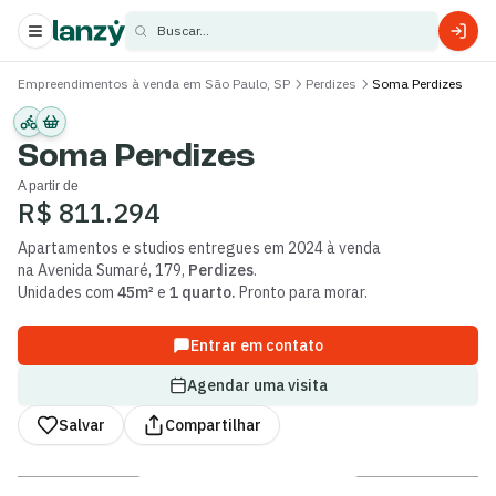
Buscar...
Empreendimentos à venda em São Paulo, SP
Perdizes
Soma Perdizes
s
s
Soma Perdizes
A partir de
R$ 811.294
Apartamentos e studios
entregues
em 2024
à venda
na
Avenida Sumaré
,
179
,
Perdizes
.
Unidades com
45m²
e
1 quarto
.
Pronto para morar.
Entrar em contato
Agendar uma visita
Salvar
Compartilhar