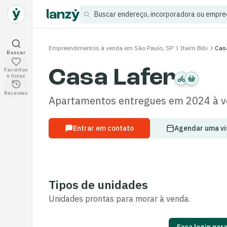
Buscar endereço, incorporadora ou empr
Empreendimentos à venda em São Paulo, SP
Itaim Bibi
Casa
Buscar empreendimentos
Buscar
Casa Lafer
Favoritos
Empreendimentos salvos
e listas
Visitados recentemente
Recentes
Apartamentos
entregues
em 2024
à 
Entrar em contato
Agendar uma vi
Tipos de unidades
Unidades
prontas para morar
à venda.