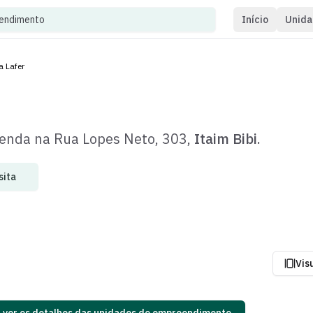
eendimento
Início
Unida
 Lafer
venda
na
Rua Lopes Neto
,
303
,
Itaim Bibi
.
sita
Vis