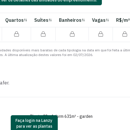
a ver os detalhes das unidades do empreendimento.
Quartos
Suítes
Banheiros
Vagas
R$/m²
idades disponíveis mais baratas de cada tipologia na data em que foi feita a últ
s. A última atualização destes valores foi em
02/07/2026
.
afer
.
Planta 02 - 4 dorm 631m² - garden
Faça login na Lanzy
para ver as plantas