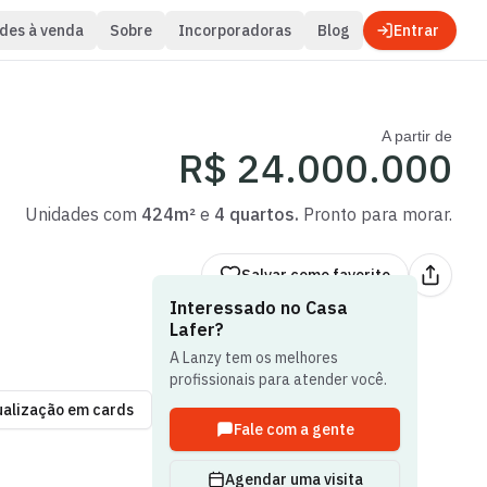
des à venda
Sobre
Incorporadoras
Blog
Entrar
A partir de
R$ 24.000.000
Unidades com
424m²
e
4 quartos
.
Pronto para morar.
Salvar
como favorito
Interessado no
Casa
Lafer
?
A Lanzy tem os melhores
profissionais para atender você.
ualização em cards
Fale com a gente
Agendar uma visita