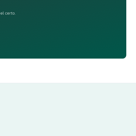
Hall
el certo.