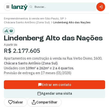
Buscar...
Empreendimentos à venda em São Paulo, SP
Chácara Santo Antônio (Zona Sul)
Lindenberg Alto das Nações
s
s
Lindenberg Alto das Nações
A partir de
R$ 2.177.605
Apartamentos
em construção
à venda
na
Rua Verbo Divino
,
1600
,
Chácara Santo Antônio (Zona Sul)
.
Unidades com
109m² a 262m²
e
2 a 4 quartos
.
Previsão de entrega em
17
meses (
01
/
2028
)
Entrar em contato
Agendar uma visita
Salvar
Compartilhar