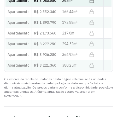
Apartamento
R$ 3.080.580
262
m²
Apartamento
R$ 2.552.340
166.44
m²
Apartamento
R$ 1.893.790
173.88
m²
Apartamento
R$ 2.173.560
217.8
m²
Apartamento
R$ 3.277.250
294.52
m²
Apartamento
R$ 3.926.280
364.92
m²
Apartamento
R$ 3.221.360
380.25
m²
Os valores da tabela de unidades nesta página referem-se às unidades
disponíveis mais baratas de cada tipologia na data em que foi feita a
última atualização. Os preços variam conforme a disponibilidade, posição e
andar das unidades. A última atualização destes valores foi em
02/07/2026
.