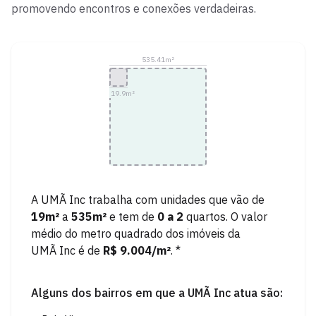
promovendo encontros e conexões verdadeiras.
535.41
m²
19.9
m²
A
UMÃ Inc
trabalha com unidades que vão de
19
m²
a
535
m²
e tem de
0
a
2
quartos.
O valor
médio do metro quadrado dos imóveis da
UMÃ Inc
é de
R$ 9.004
/m²
. *
Alguns dos bairros em que a
UMÃ Inc
atua são: