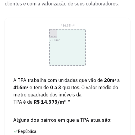
clientes e com a valorização de seus colaboradores.
416.35
m²
20.0
m²
A
TPA
trabalha com unidades que vão de
20
m²
a
416
m²
e tem de
0
a
3
quartos.
O valor médio do
metro quadrado dos imóveis da
TPA
é de
R$ 14.575
/m²
. *
Alguns dos bairros em que a
TPA
atua são:
República