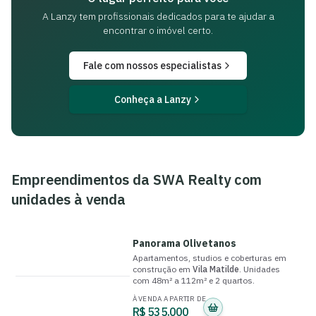
A Lanzy tem profissionais dedicados para
te ajudar a
encontrar o imóvel certo.
Fale com nossos especialistas
Conheça a Lanzy
Empreendimentos da
SWA Realty
com
unidades à venda
Panorama Olivetanos
Apartamentos, studios e coberturas
em
construção
em
Vila Matilde
.
Unidades
com
48m² a 112m²
e
2 quartos
.
À VENDA A PARTIR DE
R$ 535.000