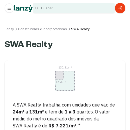
Buscar...
s
Lanzy
Construtoras e incorporadoras
SWA Realty
s
SWA Realty
131.31
m²
24.4
m²
A
SWA Realty
trabalha com unidades que vão de
24
m²
a
131
m²
e tem de
1
a
3
quartos.
O valor
médio do metro quadrado dos imóveis da
SWA Realty
é de
R$ 7.221
/m²
. *