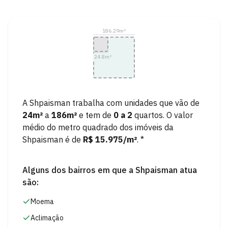
186.29
m²
24.8
m²
A
Shpaisman
trabalha com unidades que vão de
24
m²
a
186
m²
e tem de
0
a
2
quartos.
O valor
médio do metro quadrado dos imóveis da
Shpaisman
é de
R$ 15.975
/m²
. *
Alguns dos bairros em que a
Shpaisman
atua
são:
Moema
Aclimação