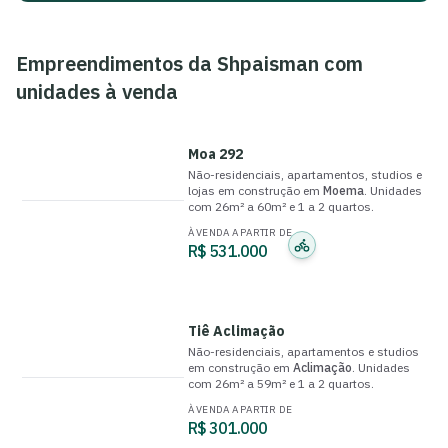
Empreendimentos da
Shpaisman
com
unidades à venda
Moa 292
Não-residenciais, apartamentos, studios e
lojas
em construção
em
Moema
.
Unidades
com
26m² a 60m²
e
1 a 2 quartos
.
À VENDA A PARTIR DE
R$ 531.000
Tiê Aclimação
Não-residenciais, apartamentos e studios
em construção
em
Aclimação
.
Unidades
com
26m² a 59m²
e
1 a 2 quartos
.
À VENDA A PARTIR DE
R$ 301.000