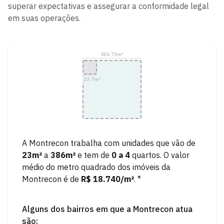
superar expectativas e assegurar a conformidade legal
em suas operações.
386.73
m²
23.7
m²
A
Montrecon
trabalha com unidades que vão de
23
m²
a
386
m²
e tem de
0
a
4
quartos.
O valor
médio do metro quadrado dos imóveis da
Montrecon
é de
R$ 18.740
/m²
. *
Alguns dos bairros em que a
Montrecon
atua
são: