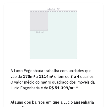
1114.37
m²
170.8
m²
A
Lucio Engenharia
trabalha com unidades que
vão de
170
m²
a
1114
m²
e tem de
3
a
4
quartos.
O valor médio do metro quadrado dos imóveis da
Lucio Engenharia
é de
R$ 51.399
/m²
. *
Alguns dos bairros em que a
Lucio Engenharia