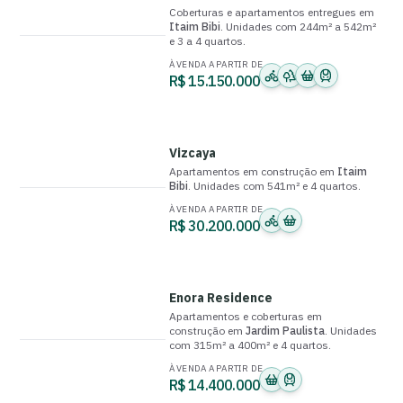
Coberturas e apartamentos
entregue
s
em
Itaim Bibi
.
Unidades com
244m² a 542m²
e
3 a 4 quartos
.
À VENDA A PARTIR DE
R$ 15.150.000
Vizcaya
Apartamentos
em construção
em
Itaim
Bibi
.
Unidades com
541m²
e
4 quartos
.
À VENDA A PARTIR DE
R$ 30.200.000
Enora Residence
Apartamentos e coberturas
em
construção
em
Jardim Paulista
.
Unidades
com
315m² a 400m²
e
4 quartos
.
À VENDA A PARTIR DE
R$ 14.400.000