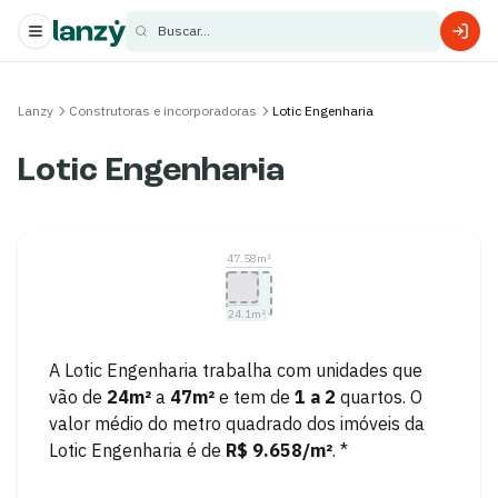
Buscar...
s
Lanzy
Construtoras e incorporadoras
Lotic Engenharia
s
Lotic Engenharia
47.58
m²
24.1
m²
A
Lotic Engenharia
trabalha com unidades que
vão de
24
m²
a
47
m²
e tem de
1
a
2
quartos.
O
valor médio do metro quadrado dos imóveis da
Lotic Engenharia
é de
R$ 9.658
/m²
. *