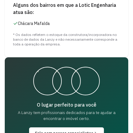
Alguns dos bairros em que a
Lotic Engenharia
atua são:
Chácara Mafalda
* Os dados refletem o estoque da construtora/incorporadora no
banco de dados da Lanzy e não necessariamente corresponde a
toda a operação da empresa.
O lugar perfeito para você
A Lanzy tem profissionais dedicados para
te ajudar a
encontrar o imóvel certo.