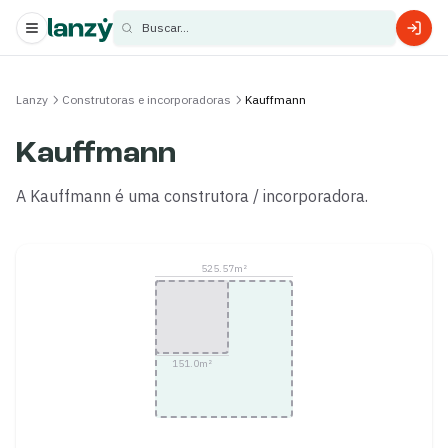
Buscar...
s
Lanzy
Construtoras e incorporadoras
Kauffmann
s
Kauffmann
A Kauffmann é uma construtora / incorporadora.
525.57
m²
151.0
m²