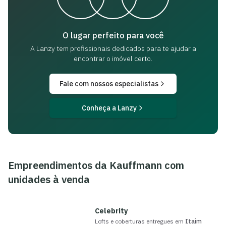
O lugar perfeito para você
A Lanzy tem profissionais dedicados para
te ajudar a
encontrar o imóvel certo.
Fale com nossos especialistas
Conheça a Lanzy
Empreendimentos da
Kauffmann
com
unidades à venda
Celebrity
Lofts e coberturas
entregue
s
em
Itaim