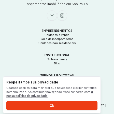
lançamentos imobiliários em São Paulo.
EMPREENDIMENTOS
Unidades à venda
Guia de incorporadoras
Unidades não-residenciais
INSTITUCIONAL
Sobre a Lanzy
Blog
TERMOS E POLÍTICAS
Termos e condições de uso
Respeitamos sua privacidade
Política de privacidade
Usamos cookies para melhorar sua navegação e exibir conteúdo
personalizado. Ao continuar navegando, você concorda com
a
nossa política de privacidade
.
lanzy
2026
® Todos os direitos reservados | CNPJ: 49.966.243/0001-78 |
Ok
CRECI: 042849-J