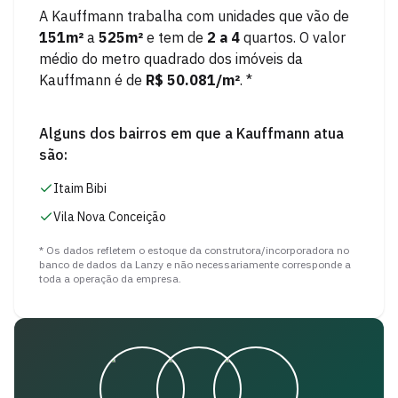
A
Kauffmann
trabalha com unidades que vão de
151
m²
a
525
m²
e tem de
2
a
4
quartos.
O valor
médio do metro quadrado dos imóveis da
Kauffmann
é de
R$ 50.081
/m²
. *
Alguns dos bairros em que a
Kauffmann
atua
são:
Itaim Bibi
Vila Nova Conceição
* Os dados refletem o estoque da construtora/incorporadora no
banco de dados da Lanzy e não necessariamente corresponde a
toda a operação da empresa.