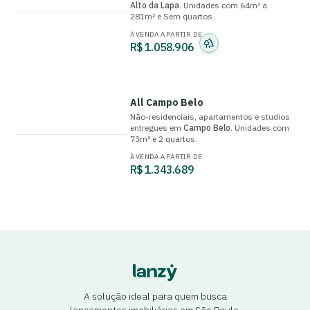
Alto da Lapa
.
Unidades com
64m² a
281m²
e
Sem quartos
.
À VENDA A PARTIR DE
R$ 1.058.906
All Campo Belo
Não-residenciais, apartamentos e studios
entregue
s
em
Campo Belo
.
Unidades com
73m²
e
2 quartos
.
À VENDA A PARTIR DE
R$ 1.343.689
A solução ideal para quem busca
lançamentos imobiliários em São Paulo.