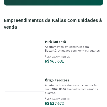
Empreendimentos da
Kallas
com unidades à
venda
Mirã Butantã
Apartamentos
em construção
em
Butantã
.
Unidades com
70m²
e
3 quartos
.
À VENDA A PARTIR DE
R$ 963.681
Órigo Perdizes
Apartamentos e studios
em construção
em
Barra Funda
.
Unidades com
42m²
e
2
quartos
.
À VENDA A PARTIR DE
R$ 537.672