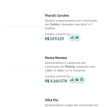
Plurall Cursino
Studios e apartamentos
em construção
em
Cursino
.
Unidades com
61m²
e
2
quartos
.
À VENDA A PARTIR DE
R$ 539.129
Moma Moema
Apartamentos e coberturas
em
construção
em
Moema
.
Unidades com
148m² a 384m²
e
3 a 4 quartos
.
À VENDA A PARTIR DE
R$ 4.160.578
Villa Pio
Apartamentos e lojas
em construção
em