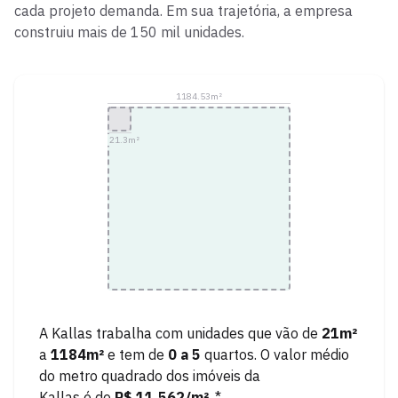
cada projeto demanda. Em sua trajetória, a empresa
construiu mais de 150 mil unidades.
1184.53
m²
21.3
m²
A
Kallas
trabalha com unidades que vão de
21
m²
a
1184
m²
e tem de
0
a
5
quartos.
O valor médio
do metro quadrado dos imóveis da
Kallas
é de
R$ 11.562
/m²
. *