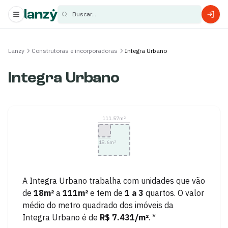
Buscar...
s
Lanzy
Construtoras e incorporadoras
Integra Urbano
s
Integra Urbano
111.57
m²
18.6
m²
A
Integra Urbano
trabalha com unidades que vão
de
18
m²
a
111
m²
e tem de
1
a
3
quartos.
O valor
médio do metro quadrado dos imóveis da
Integra Urbano
é de
R$ 7.431
/m²
. *