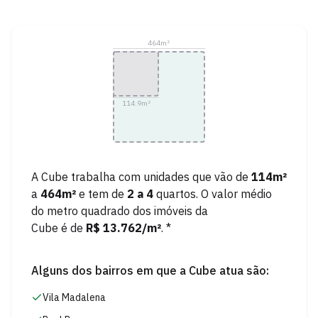
464
m²
114.9
m²
A
Cube
trabalha com unidades que vão de
114
m²
a
464
m²
e tem de
2
a
4
quartos.
O valor médio
do metro quadrado dos imóveis da
Cube
é de
R$ 13.762
/m²
. *
Alguns dos bairros em que a
Cube
atua são:
Vila Madalena