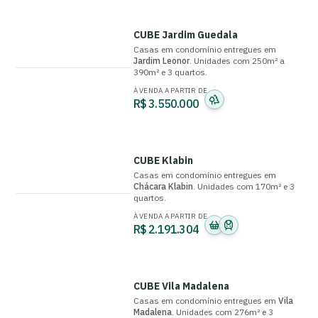
CUBE Jardim Guedala
Casas em condomínio
entregue
s
em
Jardim Leonor
.
Unidades com
250m² a
390m²
e
3 quartos
.
À VENDA A PARTIR DE
R$ 3.550.000
CUBE Klabin
Casas em condomínio
entregue
s
em
Chácara Klabin
.
Unidades com
170m²
e
3
quartos
.
À VENDA A PARTIR DE
R$ 2.191.304
CUBE Vila Madalena
Casas em condomínio
entregue
s
em
Vila
Madalena
.
Unidades com
276m²
e
3