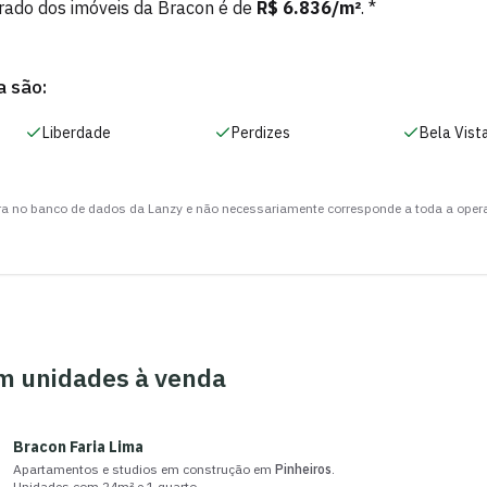
rado dos imóveis da
Bracon
é de
R$ 6.836
/m²
. *
 são:
Liberdade
Perdizes
Bela Vist
ora no banco de dados da Lanzy e não necessariamente corresponde a toda a oper
 unidades à venda
Bracon Faria Lima
Apartamentos e studios
em construção
em
Pinheiros
.
Unidades com
24m²
e
1 quarto
.