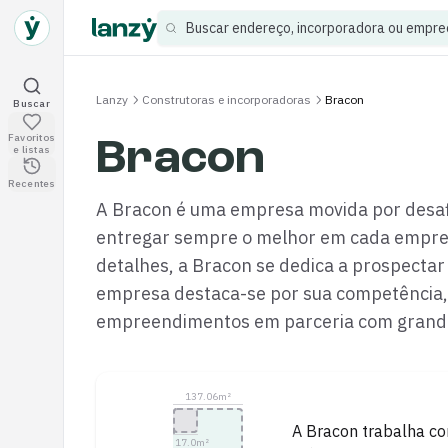
Buscar endereço, incorporadora ou empr
Lanzy
Construtoras e incorporadoras
Bracon
Buscar empreendimentos
Buscar
Favoritos
Empreendimentos salvos
Bracon
e listas
Visitados recentemente
Recentes
A Bracon é uma empresa movida por desafio
entregar sempre o melhor em cada empree
detalhes, a Bracon se dedica a prospectar
empresa destaca-se por sua competência, c
empreendimentos em parceria com grandes
137.06
m²
A
Bracon
trabalha co
17.0
m²