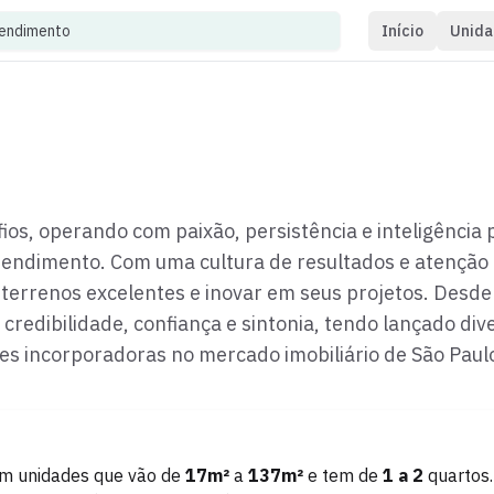
eendimento
Início
Unida
s, operando com paixão, persistência e inteligência 
ndimento. Com uma cultura de resultados e atenção
 terrenos excelentes e inovar em seus projetos. Desde
redibilidade, confiança e sintonia, tendo lançado div
 incorporadoras no mercado imobiliário de São Paul
m unidades que vão de
17
m²
a
137
m²
e tem de
1
a
2
quartos.