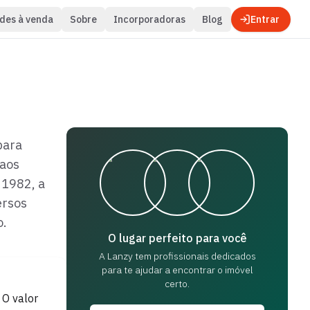
des à venda
Sobre
Incorporadoras
Blog
Entrar
para
 aos
 1982, a
ersos
o.
O lugar perfeito para você
A Lanzy tem profissionais dedicados
para
te ajudar a encontrar o imóvel
certo.
O valor