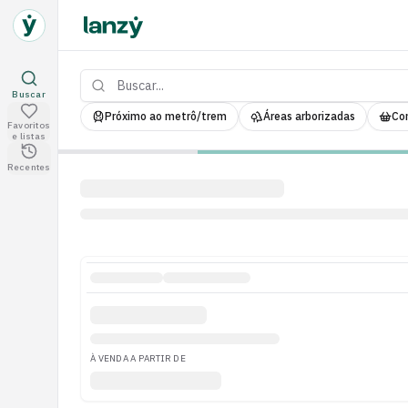
Buscar...
Buscar empreendimentos
Buscar
Próximo ao metrô/trem
Áreas arborizadas
Co
Favoritos
Empreendimentos salvos
e listas
Visitados recentemente
Recentes
À VENDA A PARTIR DE