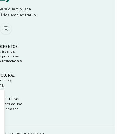
 para quem busca
ários em São Paulo.
DIMENTOS
 à venda
orporadoras
-residenciais
UCIONAL
a Lanzy
og
POLÍTICAS
dições de uso
 privacidade