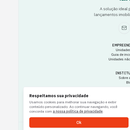
A solução ideal
lançamentos imobili
EMPREEN
Unidades
Guia de inc
Unidades não
INSTIT
Sobre 
Bl
Respeitamos sua privacidade
TERMOS E 
Termos e con
Usamos cookies para melhorar sua navegação e exibir
Política de
conteúdo personalizado. Ao continuar navegando, você
concorda com
a nossa política de privacidade
.
Ok